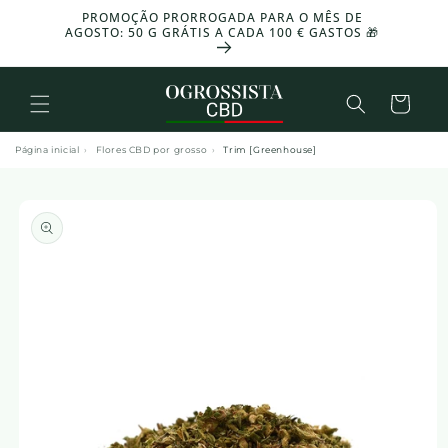
Ignorar e
PROMOÇÃO PRORROGADA PARA O MÊS DE
passar ao
-30%
AGOSTO: 50 G GRÁTIS A CADA 100 € GASTOS 🎁
conteúdo
Cesto
Página inicial
›
Flores CBD por grosso
›
Trim [Greenhouse]
Ir para
informações
sobre o
produto