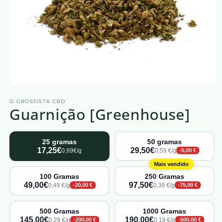
Abrir
o
O GROSSISTA CBD
media
Guarnição [Greenhouse]
1
numa
janela
modal
25 gramas
50 gramas
17,25€
29,50€
0,69€/g
0,59 €/g
-5,00 €
Mais vendido
100 Gramas
250 Gramas
49,00€
97,50€
0,49 €/g
0,39 €/g
-20,00 €
-75,00 €
500 Gramas
1000 Gramas
145,00€
190,00€
0,29 €/g
0,19 €/g
-200,00 €
-500,00 €