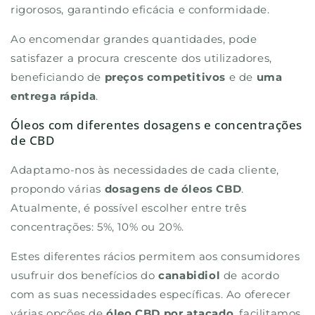
rigorosos, garantindo eficácia e conformidade.
Ao encomendar grandes quantidades, pode
satisfazer a procura crescente dos utilizadores,
beneficiando de
preços competitivos
e de
uma
RECEBER O MEU CÓDIGO
entrega rápida
.
Óleos com diferentes dosagens e concentrações
de CBD
Adaptamo-nos às necessidades de cada cliente,
propondo várias
dosagens de óleos CBD
.
Atualmente, é possível escolher entre três
concentrações: 5%, 10% ou 20%.
Estes diferentes rácios permitem aos consumidores
usufruir dos benefícios do
canabidiol
de acordo
com as suas necessidades específicas. Ao oferecer
várias opções de
óleo CBD por atacado
, facilitamos