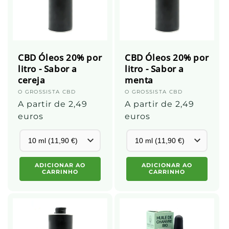
CBD Óleos 20% por
CBD Óleos 20% por
litro - Sabor a
litro - Sabor a
cereja
menta
Fornecedor:
O GROSSISTA CBD
Fornecedor:
O GROSSISTA CBD
Preço
A partir de 2,49
Preço
A partir de 2,49
normal
euros
normal
euros
ADICIONAR AO
ADICIONAR AO
CARRINHO
CARRINHO