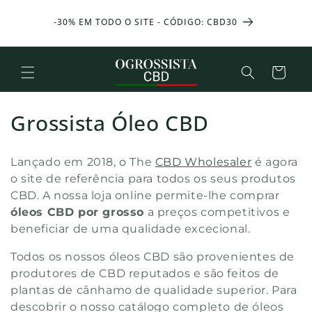
Ignorar e
S DE
passar ao
25 g D
-30% EM TODO O SITE - CÓDIGO: CBD30
STOS 🎁
conteúdo
Cesto
C
Grossista Óleo CBD
o
Lançado em 2018, o The
CBD Wholesaler
é
agora
l
o site de referência para todos os seus produtos
CBD. A nossa loja online permite-lhe comprar
e
óleos CBD por grosso
a preços competitivos e
ç
beneficiar de uma qualidade excecional.
ã
Todos os nossos óleos CBD são provenientes de
produtores de CBD reputados e são feitos de
o
plantas de cânhamo de qualidade superior. Para
descobrir o nosso catálogo completo de óleos