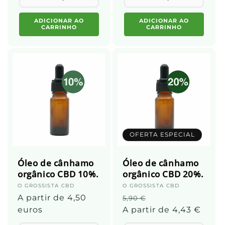
ADICIONAR AO
ADICIONAR AO
CARRINHO
CARRINHO
OFERTA ESPECIAL
Óleo de cânhamo
Óleo de cânhamo
orgânico CBD 10%.
orgânico CBD 20%.
Fornecedor:
O GROSSISTA CBD
Fornecedor:
O GROSSISTA CBD
Preço
A partir de 4,50
Preço
Preço
5,90 €
normal
euros
normal
A partir de 4,43 €
promocional