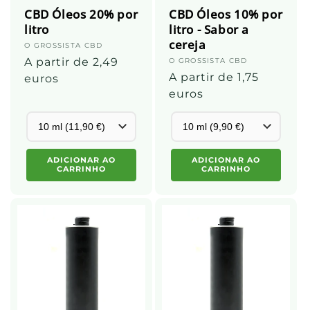
CBD Óleos 20% por
CBD Óleos 10% por
litro
litro - Sabor a
cereja
Fornecedor:
O GROSSISTA CBD
Preço
A partir de 2,49
Fornecedor:
O GROSSISTA CBD
Preço
A partir de 1,75
normal
euros
normal
euros
ADICIONAR AO
ADICIONAR AO
CARRINHO
CARRINHO