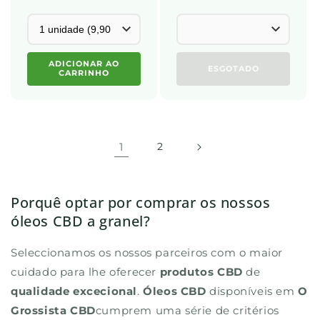
ADICIONAR AO
ESGOTADO
CARRINHO
1
2
10% de desconto na
sua primeira
Porquê optar por comprar os nossos
óleos CBD a granel?
encomenda
Seleccionamos os nossos parceiros com o maior
cuidado para lhe oferecer
produtos CBD
de
E obter alguns bons conselhos sobre o
qualidade excecional
.
Óleos CBD
disponíveis em
O
CBD e a forma de o utilizar!
Grossista CBD
cumprem uma série de critérios