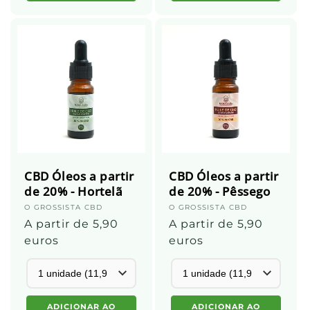
CBD Óleos a partir
CBD Óleos a partir
de 20% - Hortelã
de 20% - Pêssego
Fornecedor:
O GROSSISTA CBD
Fornecedor:
O GROSSISTA CBD
Preço
A partir de 5,90
Preço
A partir de 5,90
normal
euros
normal
euros
ADICIONAR AO
ADICIONAR AO