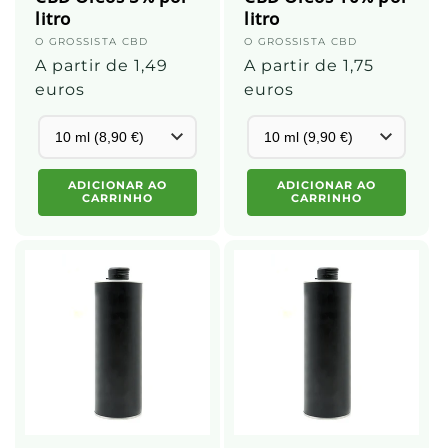
litro
litro
Fornecedor:
O GROSSISTA CBD
Fornecedor:
O GROSSISTA CBD
Preço
A partir de 1,49
Preço
A partir de 1,75
normal
euros
normal
euros
ADICIONAR AO
ADICIONAR AO
CARRINHO
CARRINHO