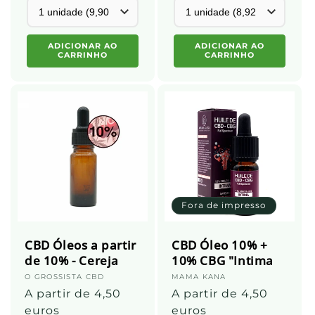
ADICIONAR AO
ADICIONAR AO
CARRINHO
CARRINHO
Fora de impresso
CBD Óleos a partir
CBD Óleo 10% +
de 10% - Cereja
10% CBG "Intima
Fornecedor:
O GROSSISTA CBD
Fornecedor:
MAMA KANA
Preço
A partir de 4,50
Preço
A partir de 4,50
normal
euros
normal
euros