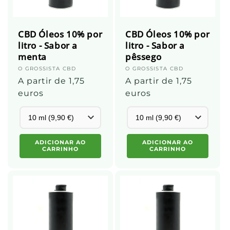
CBD Óleos 10% por
CBD Óleos 10% por
litro - Sabor a
litro - Sabor a
menta
pêssego
Fornecedor:
O GROSSISTA CBD
Fornecedor:
O GROSSISTA CBD
Preço
A partir de 1,75
Preço
A partir de 1,75
normal
euros
normal
euros
ADICIONAR AO
ADICIONAR AO
CARRINHO
CARRINHO