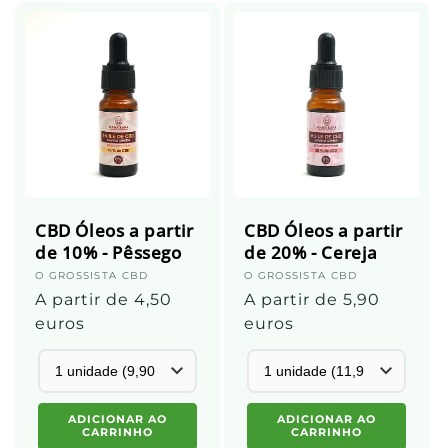
CBD Óleos a partir
CBD Óleos a partir
de 10% - Pêssego
de 20% - Cereja
Fornecedor:
O GROSSISTA CBD
Fornecedor:
O GROSSISTA CBD
Preço
A partir de 4,50
Preço
A partir de 5,90
normal
euros
normal
euros
ADICIONAR AO
ADICIONAR AO
CARRINHO
CARRINHO