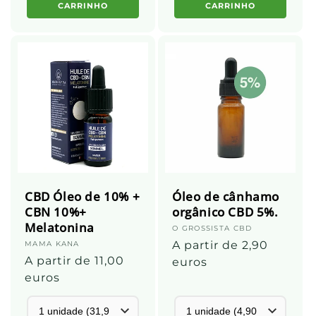
CARRINHO
CARRINHO
CBD Óleo de 10% +
Óleo de cânhamo
CBN 10%+
orgânico CBD 5%.
Melatonina
Fornecedor:
O GROSSISTA CBD
Preço
A partir de 2,90
Fornecedor:
MAMA KANA
Preço
A partir de 11,00
normal
euros
normal
euros