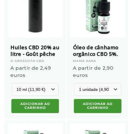
Huiles CBD 20% au
Óleo de cânhamo
litre - Goût pêche
orgânico CBD 5%.
Fornecedor:
O GROSSISTA CBD
Fornecedor:
MAMA KANA
Preço
A partir de 2,49
Preço
A partir de 2,90
normal
euros
normal
euros
ADICIONAR AO
ADICIONAR AO
CARRINHO
CARRINHO