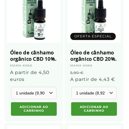
OFERTA ESPECIAL
Óleo de cânhamo
Óleo de cânhamo
orgânico CBD 10%.
orgânico CBD 20%.
Fornecedor:
MAMA KANA
Fornecedor:
MAMA KANA
Preço
A partir de 4,50
Preço
Preço
5,90 €
normal
euros
normal
A partir de 4,43 €
promocional
ADICIONAR AO
ADICIONAR AO
CARRINHO
CARRINHO