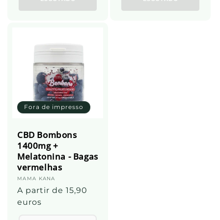
Fora de impresso
CBD Bombons
1400mg +
Melatonina - Bagas
vermelhas
Fornecedor:
MAMA KANA
Preço
A partir de 15,90
normal
euros