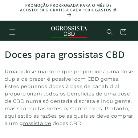
Ignorar e
PROMOÇÃO PRORROGADA PARA O MÊS DE
passar ao
-30%
AGOSTO: 50 G GRÁTIS A CADA 100 € GASTOS 🎁
conteúdo
Cesto
C
Doces para grossistas CBD
o
Uma guloseima doce que proporciona uma dose
l
dupla de prazer é possível com CBD gomas.
Estes pequenos doces à base de canabidiol
e
proporcionam todos os benefícios de uma dose
ç
de CBD numa só dentada discreta e indulgente,
mas são muitas vezes bastante caros. Portanto,
ã
aqui estão as razões pelas quais se deve comprar
o
a um
grossista de
doces CBD.