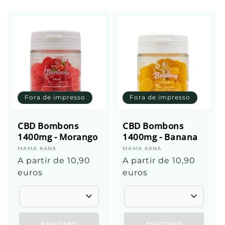
:
Fora de impresso
Fora de impresso
CBD Bombons
CBD Bombons
1400mg - Morango
1400mg - Banana
Fornecedor:
MAMA KANA
Fornecedor:
MAMA KANA
Preço
A partir de 10,90
Preço
A partir de 10,90
normal
euros
normal
euros
ESGOTADO
ESGOTADO