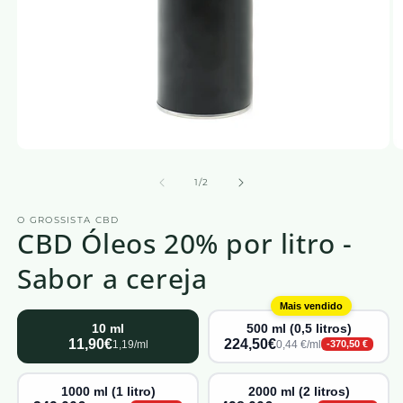
Abrir
Ab
o
o
media
m
de
1
/
2
1
2
numa
n
O GROSSISTA CBD
janela
ja
CBD Óleos 20% por litro -
modal
m
Sabor a cereja
Mais vendido
10 ml
500 ml (0,5 litros)
11,90€
224,50€
1,19/ml
0,44 €/ml
-370,50 €
1000 ml (1 litro)
2000 ml (2 litros)