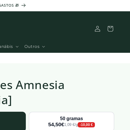
Ligação
Cesto
anábis
Outros
tes Amnesia
ia]
50 gramas
54,50€
1,09 €/g
-10,00 €