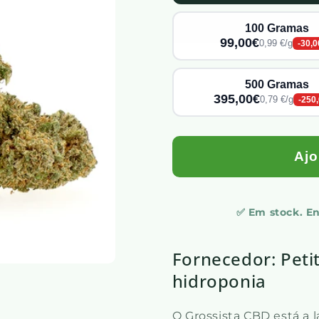
100 Gramas
99,00€
0,99 €/g
-30,0
500 Gramas
395,00€
0,79 €/g
-250
Ajo
✅ Em stock. E
Fornecedor: Peti
hidroponia
O Grossista CBD está a 