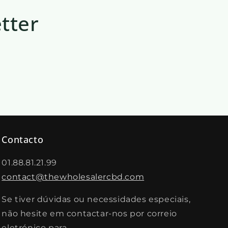
tter
Contacto
01.88.81.21.99
contact@thewholesalercbd.com
Se tiver dúvidas ou necessidades especiais,
não hesite em contactar-nos por correio
eletrónico para