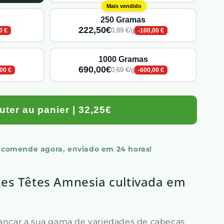
Mais vendido
250 Gramas
222,50€
0,89 €/g
0 €
-100,00 €
1000 Gramas
690,00€
0,69 €/g
,00 €
-600,00 €
uter au panier | 32,25€
ncomende agora, enviado em 24 horas!
tes Têtes Amnesia cultivada em
lançar a sua gama de variedades de cabeças