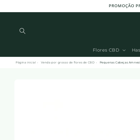
Ignorar e
passar ao
conteúdo
Flores CBD
Ha
Página inicial
›
Venda por grosso de flores de CBD
›
Pequenas Cabeças Amnesi
Ir para
informações
sobre o
produto