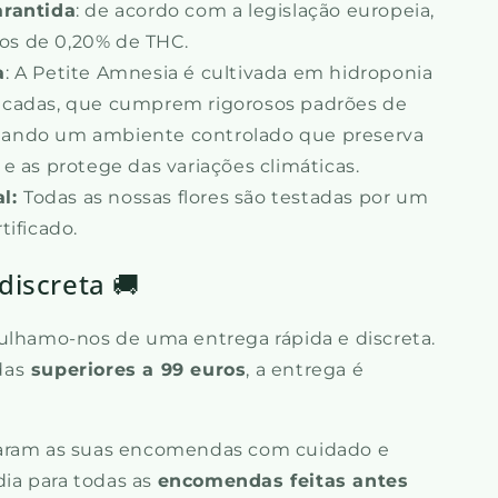
arantida
: de acordo com a legislação europeia,
os de 0,20% de THC.
a
: A Petite Amnesia é cultivada em hidroponia
ficadas, que cumprem rigorosos padrões de
nando um ambiente controlado que preserva
 e as protege das variações climáticas.
al:
Todas as nossas flores são testadas por um
tificado.
discreta 🚚
ulhamo-nos de uma entrega rápida e discreta.
das
superiores a 99 euros
, a entrega é
param as suas encomendas com cuidado e
ia para todas as
encomendas feitas antes