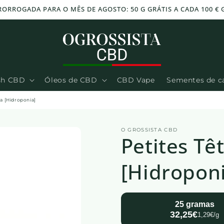
sh CBD
Óleos de CBD
CBD Vape
Sementes de c
a [Hidroponia]
O GROSSISTA CBD
Petites Tê
[Hidropon
25 gramas
32,25€
1,29€/g