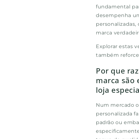
fundamental par
desempenha um 
personalizadas,
marca verdadeir
Explorar estas 
também reforce 
Por que raz
marca são 
loja especi
Num mercado on
personalizada f
padrão ou emba
especificament