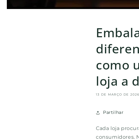
Embala
difere
como u
loja a 
13 DE MARÇO DE 202
Partilhar
Cada loja procu
consumidores. N