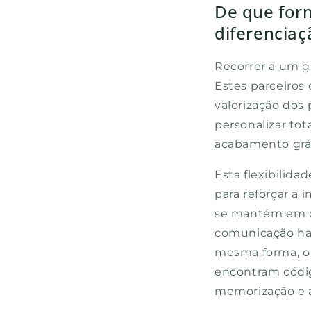
De que form
diferenciaç
Recorrer a um g
Estes parceiro
valorização dos 
personalizar to
acabamento gráf
Esta flexibilid
para reforçar a
se mantém em c
comunicação har
mesma forma, o
encontram códig
memorização e 