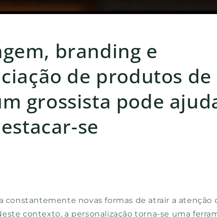
gem, branding e
nciação de produtos de
m grossista pode ajud
destacar-se
6
ra constantemente novas formas de atrair a atenção 
este contexto, a personalização torna-se uma ferra