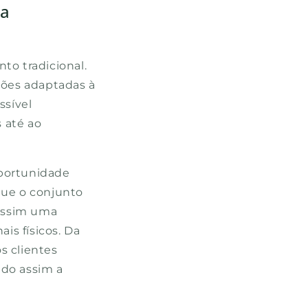
 a
to tradicional.
ões adaptadas à
ssível
 até ao
oportunidade
que o conjunto
assim uma
is físicos. Da
 clientes
ndo assim a