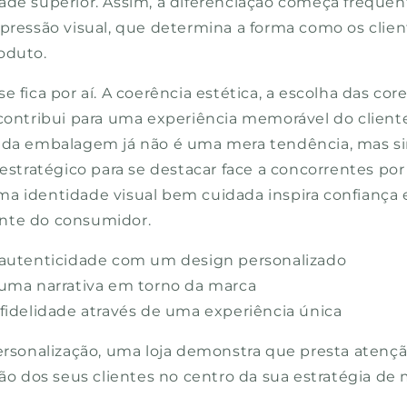
ade superior. Assim, a diferenciação começa freque
mpressão visual, que determina a forma como os cli
oduto.
e fica por aí. A coerência estética, a escolha das cor
contribui para uma experiência memorável do cliente.
s da embalagem já não é uma mera tendência, mas 
 estratégico para se destacar face a concorrentes po
a identidade visual bem cuidada inspira confiança 
nte do consumidor.
 autenticidade com um design personalizado
 uma narrativa em torno da marca
fidelidade através de uma experiência única
personalização, uma loja demonstra que presta atençã
ção dos seus clientes no centro da sua estratégia de