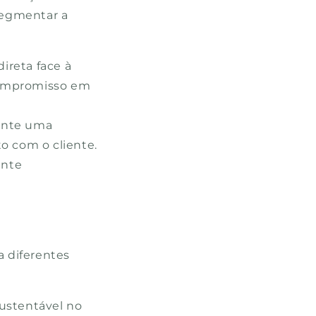
segmentar a
ireta face à
compromisso em
ante uma
o com o cliente.
ente
a diferentes
sustentável no