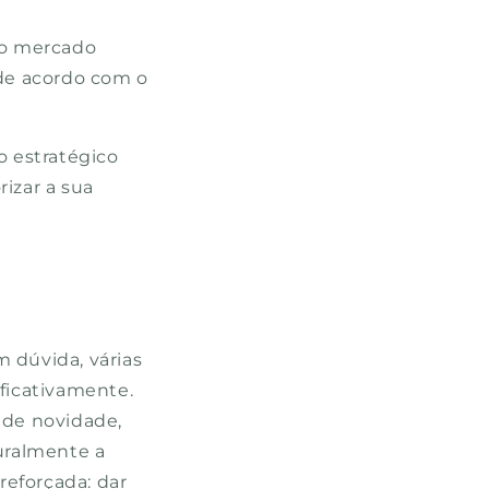
do mercado
 de acordo com o
o estratégico
izar a sua
 dúvida, várias
ificativamente.
 de novidade,
turalmente a
reforçada: dar