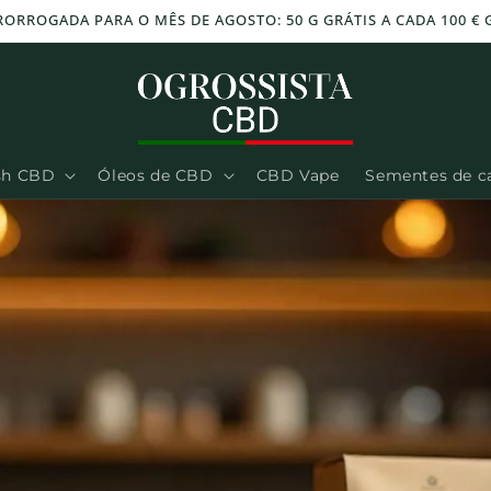
-30% EM TODO O SITE - CÓDIGO: CBD30
sh CBD
Óleos de CBD
CBD Vape
Sementes de c