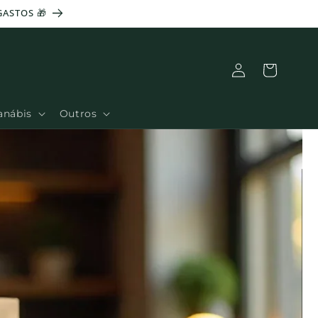
Ligação
Cesto
anábis
Outros