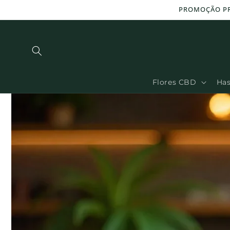
Ignorar e
passar ao
conteúdo
Flores CBD
Ha