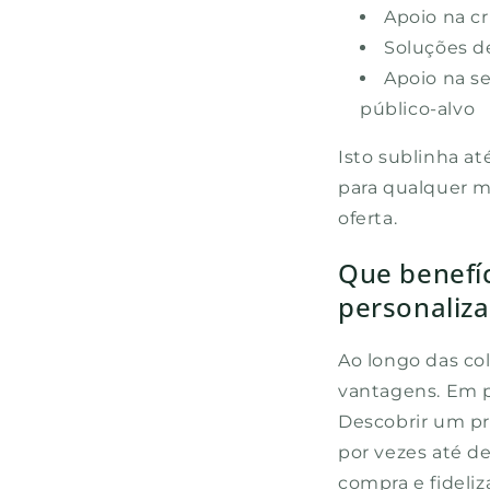
Apoio na c
Soluções d
Apoio na se
público-alvo
Isto sublinha at
para qualquer ma
oferta.
Que benefí
personaliz
Ao longo das co
vantagens. Em pr
Descobrir um p
por vezes até de
compra e fideliz