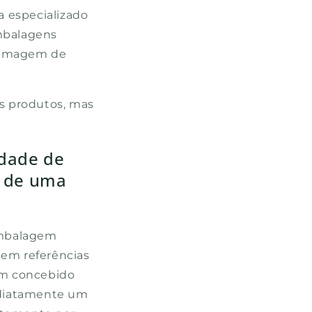
 especializado
mbalagens
a imagem de
us produtos, mas
idade de
g de uma
embalagem
 em referências
em concebido
ediatamente um