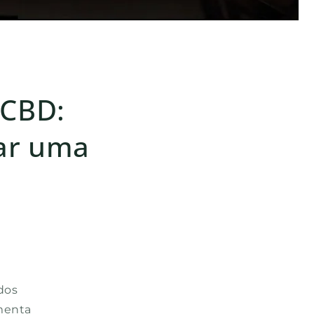
 CBD:
ar uma
dos
menta