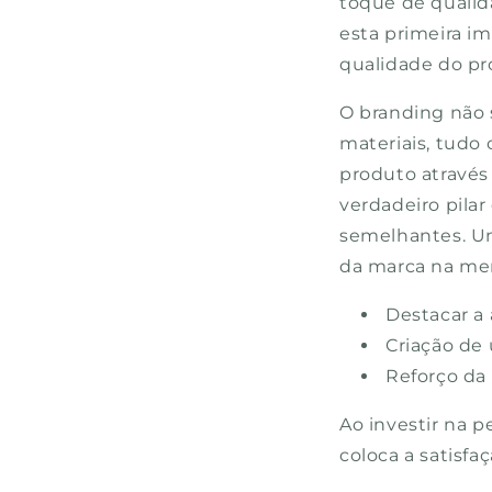
toque de qualid
esta primeira i
qualidade do pr
O branding não s
materiais, tudo 
produto atravé
verdadeiro pilar
semelhantes. Um
da marca na me
Destacar a
Criação de
Reforço da 
Ao investir na 
coloca a satisfa