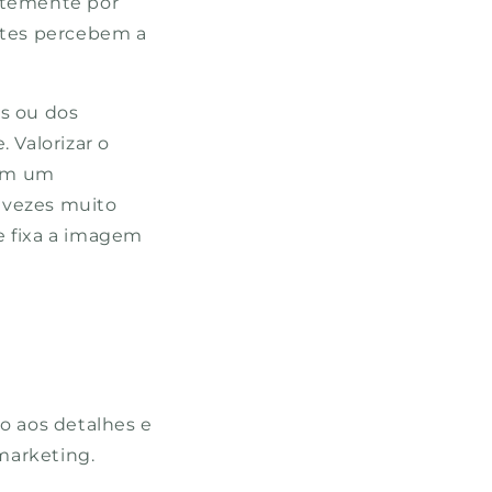
ntemente por
entes percebem a
es ou dos
 Valorizar o
sim um
r vezes muito
e fixa a imagem
o aos detalhes e
 marketing.